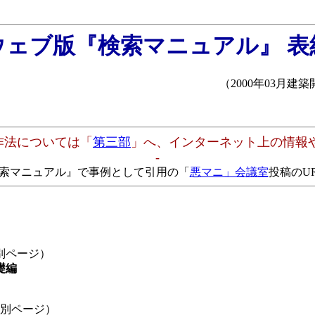
ウェブ版『検索マニュアル』 表
（2000年03月建築
作法については「
第三部
」へ、インターネット上の情報
-
『検索マニュアル』で事例として引用の「
悪マニ」会議室
投稿のUR
別ページ）
礎編
別ページ）