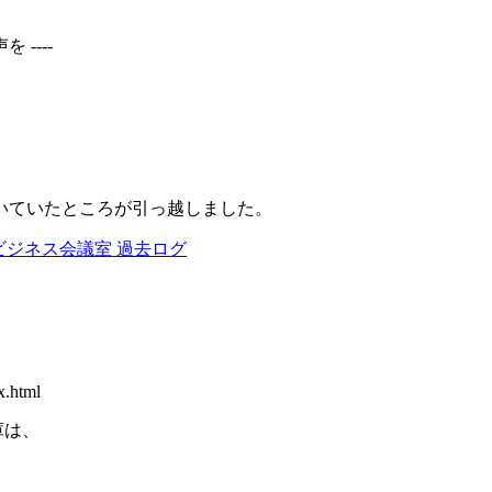
----
いていたところが引っ越しました。
ビジネス会議室 過去ログ
x.html
庫は、