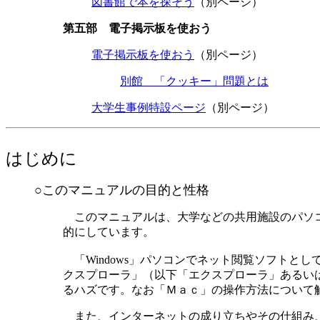
図書館で本を探そう
（別ページ）
第五部 電子掲示板を使おう
電子掲示板を使おう
（別ページ）
別館 「クッキー」問題とは
大学生事例特設ページ
（別ページ）
はじめに
○
このマニュアルの目的と性格
このマニュアルは、大学などの共用施設のパソコ
的にしています。
「Windows」パソコンでネット閲覧ソフトと
クスプローラ」（以下「エクスプローラ」あるい
るハズです。なお「Ｍａｃ」の操作方法について触
また、インターネットの成り立ちやその仕組み、