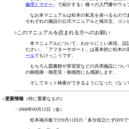
倫理とマナー
」で紹介する）種々の入門書やウェ
なお本マニュアルは松本の私見を述べるものであ
それぞれの施設の公式マニュアルと掲示文、コン
○
このマニュアルを読まれる方へのお願い
本マニュアルについて、わかりにくい表現、誤記
ださい。「アフターサポート」は基本的に松本の
ール
でもけっこうです。
もちろん図書館や実習室などの共用施設について
の御指摘・御意見・御感想にも感謝します。
そしてネット検索ができるようになった（なっている）
○
更新情報
（特に重要なもの）
・2008年09月12日（金）
松本掲示板での9月11日の「多分役立たず(HNで