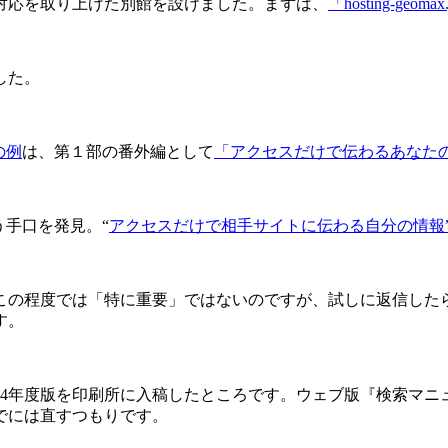
対応を取り上げた別館を設けました。まずは、
「hosting-geom
した。
の例
は、第１部の番外編として
「アクセスだけで伝わるあなた
う手口を発見。“
アクセスだけで相手サイトに伝わる自分の情報
この程度では「特に重要」ではないのですが、試しに返信したら
す。
04年度版を印刷所に入稿したところです。ウェブ版『検索マニュ
でには直すつもりです。