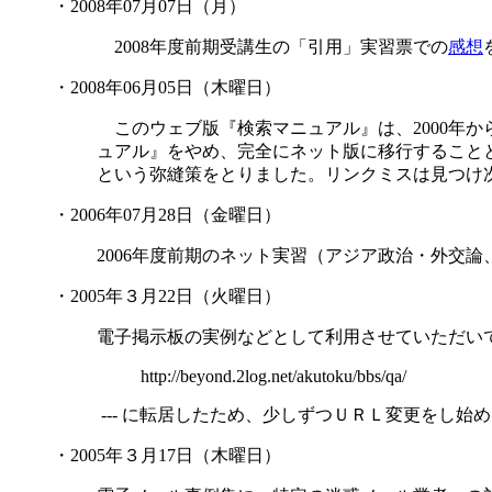
・2008年07月07日（月）
2008年度前期受講生の「引用」実習票での
感想
・2008年06月05日（木曜日）
このウェブ版『検索マニュアル』は、2000年か
ュアル』をやめ、完全にネット版に移行すること
という弥縫策をとりました。リンクミスは見つけ
・2006年07月28日（金曜日）
2006年度前期のネット実習（アジア政治・外交
・2005年３月22日（火曜日）
電子掲示板の実例などとして利用させていただい
http://beyond.2log.net/akutoku/bbs/qa/
--- に転居したため、少しずつＵＲＬ変更をし始
・2005年３月17日（木曜日）