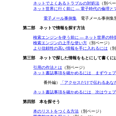
ネットでよくあるトラブルの対処法
（別ペー
ネット世界に行く前に --- 電子時代の倫理と
電子メール事例集
電子メール事例集
第二部 ネットで情報を探す方法
検索エンジンを使う前に --- ネット世界の特
検索エンジンの上手な使い方
（別ページ）
より信頼性の高い情報を手に入れるには
（別
第三部 ネットで探した情報をもとにして書くに
引用の作法とは
（別ページ）
ネット書誌事項を確かめるには まずウェブ
番外編）
「アクセスだけで伝わるあな
ネット書誌事項を確かめるには 次はウェブ
第四部 本を探そう
本のリストをつくる方法
（別ページ）