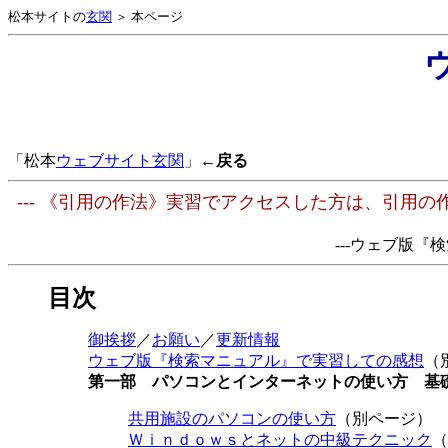
松本サイトの
玄関
＞ 本ページ
「松本
ウェブサイト玄関
」
←戻る
--- 《引用の作法》実習でアクセスした方は、引用の
---ウェブ版
目次
御挨拶
／
お願い
／
更新情報
ウェブ版『検索マニュアル』で実習しての感想
（
第一部 パソコンとインターネットの使い方 基
共用施設のパソコンの使い方
（別ページ）
Ｗｉｎｄｏｗｓとネットの中級テクニック
（