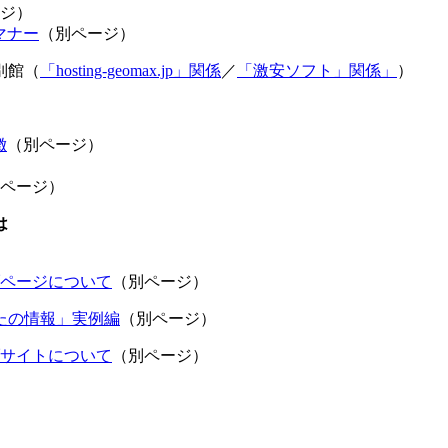
ジ）
マナー
（別ページ）
別館（
「hosting-geomax.jp」関係
／
「激安ソフト」関係」
）
徴
（別ページ）
ページ）
は
ページについて
（別ページ）
たの情報」実例編
（別ページ）
サイトについて
（別ページ）