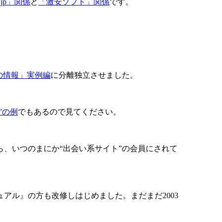
ax.jp」関係
と
「激安ソフト」関係
です。
の情報」実例編
に分離独立させました。
”の例
でもあるので見てください。
、いつのまにか“出会い系サイト”の会員にされて
アル』の方も改修しはじめました。まだまだ2003