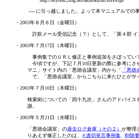
http://beyond.2log.net/akutoku/archives/qa/
---- に引っ越しました。よって本マニュアルで
・2003年８月６日（金曜日）
詐欺メール受信記念（？）として、「第４部 イ
・2003年７月17日（木曜日）
事例集でのＵＲＬ修正と事例追加をさぼっていて
今頃ですが、下記７月10日更新の際に参考にさ
マニ」サイト内の「悪徳会議室」内から「
「悪徳
で、「悪徳会議室」からこちらに来たひとがサイ
・2003年７月10日（木曜日）
検索術についての「四十九次」さんのアドバイス
謝。
・2003年５月21日（水曜日）
「悪徳会議室」の
過去ログ倉庫（その２）
が整理
りあえず修正したのは、
適切発言事例集
削除
不
、