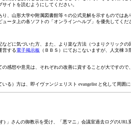
ブサイトを読むようにしてください。
り、山形大学や附属図書館等々の公式見解を示すものではあ
ピュータ上の各ソフトの「オンラインヘルプ」を優先してくだ
などに気づいた方、また、より楽な方法（つまりクリックの
運営する
電子掲示板
（ＢＢＳ）にておこないますが、人文棟３
の感想や意見は、それぞれの改善に資することが大ですので
方は、即イヴァンジェリスト evangelist と化して周囲
す) 」さんの御教示を受け、「悪マニ」会議室過去ログのUR