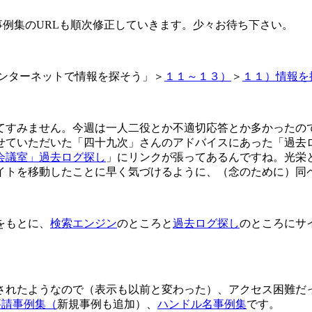
の事例集のURLも順次修正していきます。少々お待ち下さい。
ンターネットで情報を探そう」＞
１１～１３）
＞
１１）情報を
すみません。今週は一人二役とか不適切応答とか多かったの
せていただいた「四十九次」さんのアドバイスにあった「過去
会議室」過去ログ探し
」にリンクが張ってあるんですね。光栄
トを移動したことに早く気づけるように、（念のために）同
をもとに、
検索エンジン
のところと
過去ログ探し
のところにサ
されたようなので（表示も以前と変わった）、アクセス困難だ
要請事例集（
新規事例も追加）、
ハンドル名事例集
です。