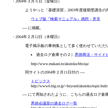
・2004年３月５日（金曜日）
ようやっと「基礎演習」2003年度後期受講生の声を 
ウェブ版『検索マニュアル』感想・意見
---- に掲載。
・2004年２月12日（木曜日）
電子掲示板の事例集として多く使わせていただ
過去ログ倉庫その２）
悪徳商法・サイド
http://www.makani.to/akutoku/bbs/qa/
同サイトの2004年２月11日付の ----
トピックス
http://www6.big.or.jp/~beyond/akutoku/topic/inde
---- にて周知されたように、こちらの過去ログ倉
悪徳会議室の過去ログ一覧